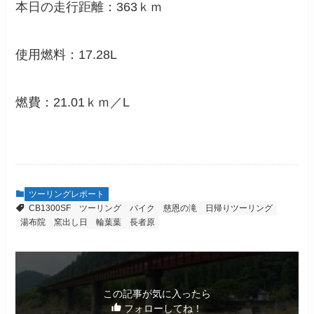
本日の走行距離：363ｋｍ
使用燃料：17.28L
燃費：21.01ｋｍ／L
ツーリングレポート
CB1300SF
ツーリング
バイク
慈恩の滝
日帰りツーリング
湯布院
窯出し日
輪葉葉
長者原
この記事が気に入ったら
フォローしてね！