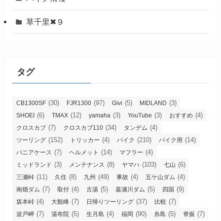
草千里✖９
タグ
(30)
(97)
(5)
(3)
CB1300SF
FJR1300
Givi
MIDLAND
(6)
(12)
(3)
(3)
(4)
SHOEI
TMAX
yamaha
YouTube
おすすめ
(7)
(34)
(4)
クロスカブ
クロスカブ110
タンデム
(152)
(4)
(210)
(14)
ツーリング
トリッカー
バイク
バイク用
(7)
(14)
(4)
パニアケース
ヘルメット
マフラー
(3)
(8)
(103)
(6)
ミッドランド
メンテナンス
ヤマハ
七山
(11)
(8)
(49)
(4)
(4)
三瀬峠
久住
九州
事故
五ケ山ダム
(7)
(4)
(5)
(5)
(9)
南畑ダム
取付
古湯
嘉瀬川ダム
四国
(4)
(7)
(37)
(7)
坂本峠
大観峰
日帰りツーリング
比較
(7)
(5)
(4)
(90)
(5)
(7)
波戸岬
湯布院
生月島
福岡
糸島
脊振