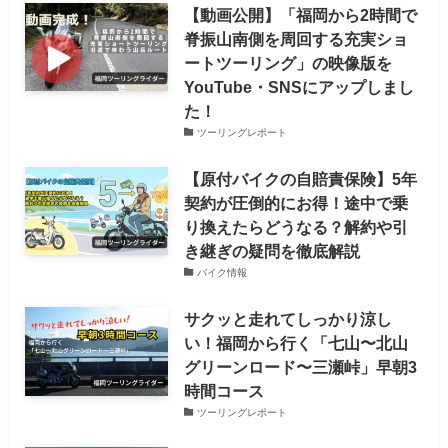
【動画公開】「福岡から2時間で
脊振山南側を周回する充実ショ
ートツーリング」の映像版を
YouTube・SNSにアップしまし
た！
ツーリングレポート
【原付バイクの自賠責保険】5年
契約が圧倒的にお得！途中で乗
り換えたらどうなる？解約や引
き継ぎの疑問を徹底解説
バイク情報
サクッと走れてしっかり涼し
い！福岡から行く「七山〜北山
グリーンロード〜三瀬峠」早朝3
時間コース
ツーリングレポート