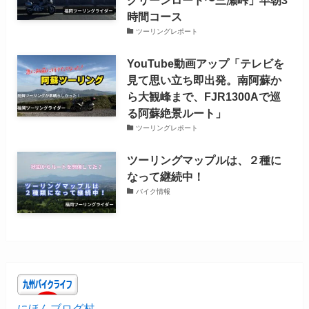
時間コース
ツーリングレポート
YouTube動画アップ「テレビを
見て思い立ち即出発。南阿蘇か
ら大観峰まで、FJR1300Aで巡
る阿蘇絶景ルート」
ツーリングレポート
ツーリングマップルは、２種に
なって継続中！
バイク情報
にほんブログ村