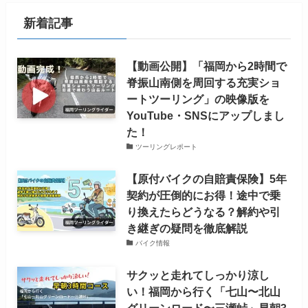
新着記事
【動画公開】「福岡から2時間で
脊振山南側を周回する充実ショ
ートツーリング」の映像版を
YouTube・SNSにアップしまし
た！
ツーリングレポート
【原付バイクの自賠責保険】5年
契約が圧倒的にお得！途中で乗
り換えたらどうなる？解約や引
き継ぎの疑問を徹底解説
バイク情報
サクッと走れてしっかり涼し
い！福岡から行く「七山〜北山
グリーンロード〜三瀬峠」早朝3