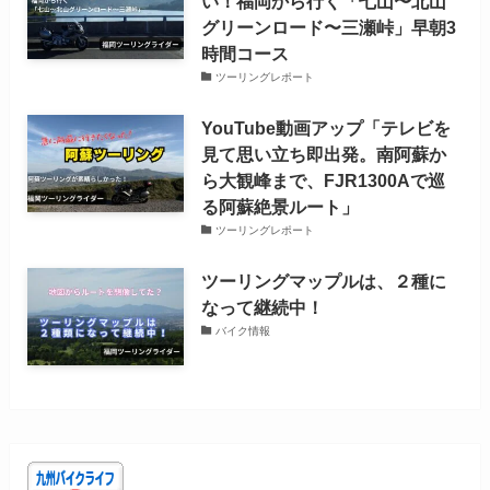
い！福岡から行く「七山〜北山
グリーンロード〜三瀬峠」早朝3
時間コース
ツーリングレポート
YouTube動画アップ「テレビを
見て思い立ち即出発。南阿蘇か
ら大観峰まで、FJR1300Aで巡
る阿蘇絶景ルート」
ツーリングレポート
ツーリングマップルは、２種に
なって継続中！
バイク情報