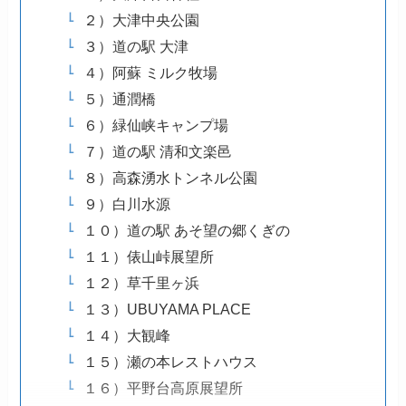
２）大津中央公園
３）道の駅 大津
４）阿蘇 ミルク牧場
５）通潤橋
６）緑仙峡キャンプ場
７）道の駅 清和文楽邑
８）高森湧水トンネル公園
９）白川水源
１０）道の駅 あそ望の郷くぎの
１１）俵山峠展望所
１２）草千里ヶ浜
１３）UBUYAMA PLACE
１４）大観峰
１５）瀬の本レストハウス
１６）平野台高原展望所