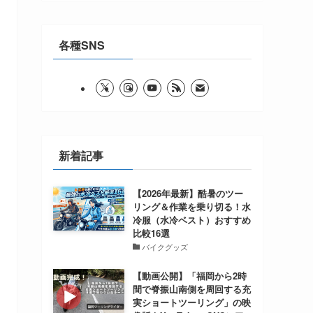
各種SNS
新着記事
【2026年最新】酷暑のツー
リング＆作業を乗り切る！水
冷服（水冷ベスト）おすすめ
比較16選
バイクグッズ
【動画公開】「福岡から2時
間で脊振山南側を周回する充
実ショートツーリング」の映