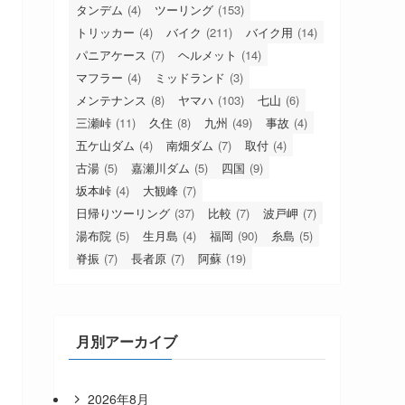
タンデム
(4)
ツーリング
(153)
トリッカー
(4)
バイク
(211)
バイク用
(14)
パニアケース
(7)
ヘルメット
(14)
マフラー
(4)
ミッドランド
(3)
メンテナンス
(8)
ヤマハ
(103)
七山
(6)
三瀬峠
(11)
久住
(8)
九州
(49)
事故
(4)
五ケ山ダム
(4)
南畑ダム
(7)
取付
(4)
古湯
(5)
嘉瀬川ダム
(5)
四国
(9)
坂本峠
(4)
大観峰
(7)
日帰りツーリング
(37)
比較
(7)
波戸岬
(7)
湯布院
(5)
生月島
(4)
福岡
(90)
糸島
(5)
脊振
(7)
長者原
(7)
阿蘇
(19)
月別アーカイブ
2026年8月