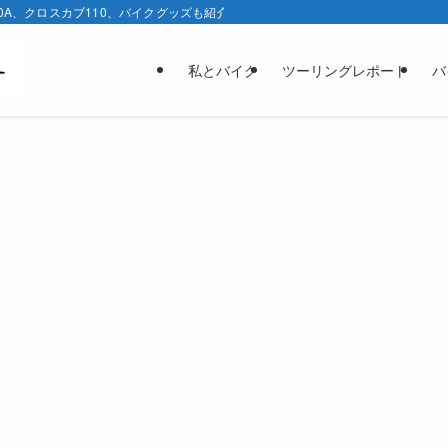
0A、クロスカブ110、バイクグッズも紹介しています。
私とバイク
ツーリングレポート
バ