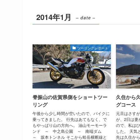
2014年1月
– date –
ツーリングレポート
脊振山の佐賀県側をショートツー
久住から
リング
グコース
午後から少し時間が空いたので、バイクに
元旦はさす
乗ってきました。 行先はあてもなく、で
が、2日は妻
もやっぱり山の方向へ。 油山モーモーラ
ので、私は
ンド ～ 中之島公園 ～ 南端ダム
した。 天気
～ 坂本トンネル そこから蛤岳横断線と
先は久住か