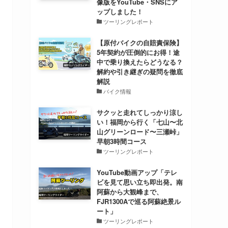
像版をYouTube・SNSにア
ップしました！
ツーリングレポート
【原付バイクの自賠責保険】
5年契約が圧倒的にお得！途
中で乗り換えたらどうなる？
解約や引き継ぎの疑問を徹底
解説
バイク情報
サクッと走れてしっかり涼し
い！福岡から行く「七山〜北
山グリーンロード〜三瀬峠」
早朝3時間コース
ツーリングレポート
YouTube動画アップ「テレ
ビを見て思い立ち即出発。南
阿蘇から大観峰まで、
FJR1300Aで巡る阿蘇絶景ル
ート」
ツーリングレポート