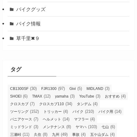
バイクグッズ
バイク情報
草千里✖９
タグ
(30)
(97)
(5)
(3)
CB1300SF
FJR1300
Givi
MIDLAND
(6)
(12)
(3)
(3)
(4)
SHOEI
TMAX
yamaha
YouTube
おすすめ
(7)
(34)
(4)
クロスカブ
クロスカブ110
タンデム
(152)
(4)
(210)
(14)
ツーリング
トリッカー
バイク
バイク用
(7)
(14)
(4)
パニアケース
ヘルメット
マフラー
(3)
(8)
(103)
(6)
ミッドランド
メンテナンス
ヤマハ
七山
(11)
(8)
(49)
(4)
(4)
三瀬峠
久住
九州
事故
五ケ山ダム