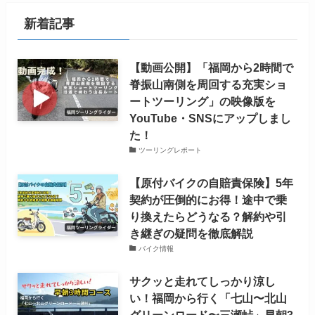
新着記事
【動画公開】「福岡から2時間で
脊振山南側を周回する充実ショ
ートツーリング」の映像版を
YouTube・SNSにアップしまし
た！
ツーリングレポート
【原付バイクの自賠責保険】5年
契約が圧倒的にお得！途中で乗
り換えたらどうなる？解約や引
き継ぎの疑問を徹底解説
バイク情報
サクッと走れてしっかり涼し
い！福岡から行く「七山〜北山
グリーンロード〜三瀬峠」早朝3