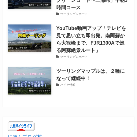
時間コース
ツーリングレポート
YouTube動画アップ「テレビを
見て思い立ち即出発。南阿蘇か
ら大観峰まで、FJR1300Aで巡
る阿蘇絶景ルート」
ツーリングレポート
ツーリングマップルは、２種に
なって継続中！
バイク情報
にほんブログ村