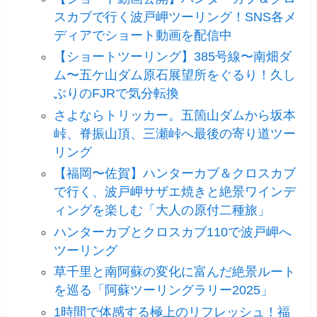
スカブで行く波戸岬ツーリング！SNS各メ
ディアでショート動画を配信中
【ショートツーリング】385号線〜南畑ダ
ム〜五ケ山ダム原石展望所をぐるり！久し
ぶりのFJRで気分転換
さよならトリッカー。五箇山ダムから坂本
峠、脊振山頂、三瀬峠へ最後の寄り道ツー
リング
【福岡〜佐賀】ハンターカブ＆クロスカブ
で行く、波戸岬サザエ焼きと絶景ワインデ
ィングを楽しむ「大人の原付二種旅」
ハンターカブとクロスカブ110で波戸岬へ
ツーリング
草千里と南阿蘇の変化に富んだ絶景ルート
を巡る「阿蘇ツーリングラリー2025」
1時間で体感する極上のリフレッシュ！福