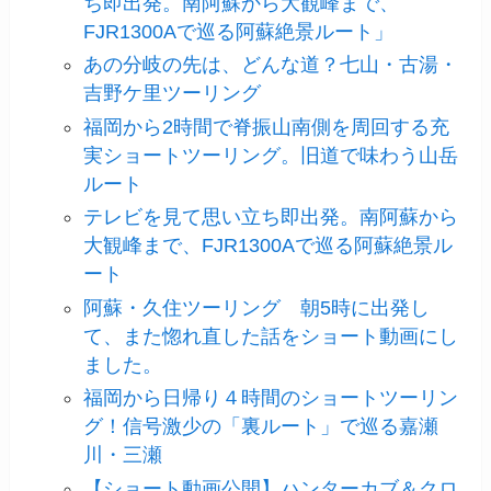
ち即出発。南阿蘇から大観峰まで、
FJR1300Aで巡る阿蘇絶景ルート」
あの分岐の先は、どんな道？七山・古湯・
吉野ケ里ツーリング
福岡から2時間で脊振山南側を周回する充
実ショートツーリング。旧道で味わう山岳
ルート
テレビを見て思い立ち即出発。南阿蘇から
大観峰まで、FJR1300Aで巡る阿蘇絶景ル
ート
阿蘇・久住ツーリング 朝5時に出発し
て、また惚れ直した話をショート動画にし
ました。
福岡から日帰り４時間のショートツーリン
グ！信号激少の「裏ルート」で巡る嘉瀬
川・三瀬
【ショート動画公開】ハンターカブ＆クロ