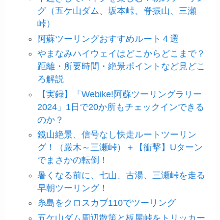
グ（五ケ山ダム、坂本峠、脊振山、三瀬
峠）
阿蘇ツーリングおすすめルート４選
やまなみハイウェイはどこからどこまで？
距離・所要時間・絶景ポイントなど見どこ
ろ解説
【実録】「Webike!阿蘇ツーリングラリー
2024」1日で20か所もチェックインできる
のか？
鏡山絶景、信号なし快走ルートツーリン
グ！（厳木～三瀬峠）＋【衝撃】Uターン
でまさかの転倒！
暑くなる前に、七山、古湯、三瀬峠を走る
早朝ツーリング！
糸島をクロスカブ110でツーリング
五ケ山ダム周辺散策と板屋峠をトリッカー