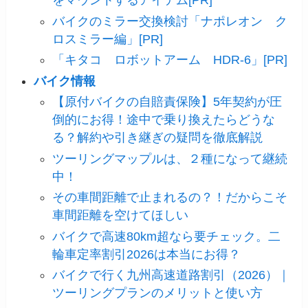
をマウントするアイテム[PR]
バイクのミラー交換検討「ナポレオン ク
ロスミラー編」[PR]
「キタコ ロボットアーム HDR-6」[PR]
バイク情報
【原付バイクの自賠責保険】5年契約が圧
倒的にお得！途中で乗り換えたらどうな
る？解約や引き継ぎの疑問を徹底解説
ツーリングマップルは、２種になって継続
中！
その車間距離で止まれるの？！だからこそ
車間距離を空けてほしい
バイクで高速80km超なら要チェック。二
輪車定率割引2026は本当にお得？
バイクで行く九州高速道路割引（2026）｜
ツーリングプランのメリットと使い方