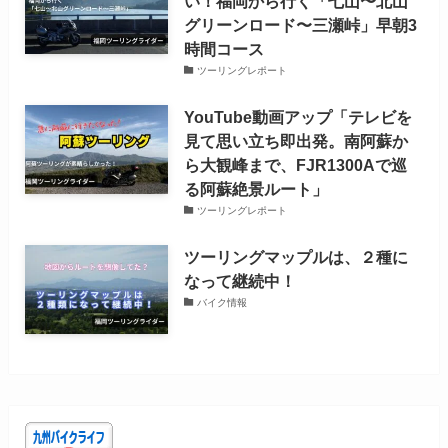
い！福岡から行く「七山〜北山
グリーンロード〜三瀬峠」早朝3
時間コース
ツーリングレポート
YouTube動画アップ「テレビを
見て思い立ち即出発。南阿蘇か
ら大観峰まで、FJR1300Aで巡
る阿蘇絶景ルート」
ツーリングレポート
ツーリングマップルは、２種に
なって継続中！
バイク情報