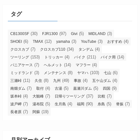
タグ
(30)
(97)
(5)
(3)
CB1300SF
FJR1300
Givi
MIDLAND
(6)
(12)
(3)
(3)
(4)
SHOEI
TMAX
yamaha
YouTube
おすすめ
(7)
(34)
(4)
クロスカブ
クロスカブ110
タンデム
(153)
(4)
(211)
(14)
ツーリング
トリッカー
バイク
バイク用
(7)
(14)
(4)
パニアケース
ヘルメット
マフラー
(3)
(8)
(103)
(6)
ミッドランド
メンテナンス
ヤマハ
七山
(11)
(8)
(49)
(4)
(4)
三瀬峠
久住
九州
事故
五ケ山ダム
(7)
(4)
(5)
(5)
(9)
南畑ダム
取付
古湯
嘉瀬川ダム
四国
(4)
(7)
(37)
(7)
坂本峠
大観峰
日帰りツーリング
比較
(7)
(5)
(4)
(90)
(5)
(7)
波戸岬
湯布院
生月島
福岡
糸島
脊振
(7)
(19)
長者原
阿蘇
月別アーカイブ