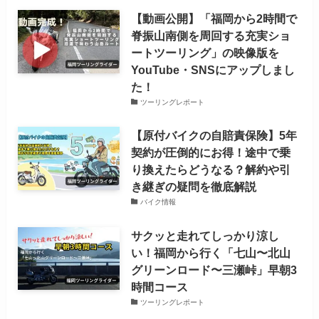
【動画公開】「福岡から2時間で
脊振山南側を周回する充実ショ
ートツーリング」の映像版を
YouTube・SNSにアップしまし
た！
ツーリングレポート
【原付バイクの自賠責保険】5年
契約が圧倒的にお得！途中で乗
り換えたらどうなる？解約や引
き継ぎの疑問を徹底解説
バイク情報
サクッと走れてしっかり涼し
い！福岡から行く「七山〜北山
グリーンロード〜三瀬峠」早朝3
時間コース
ツーリングレポート