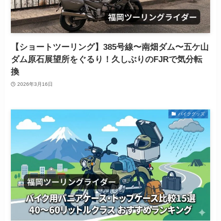
【ショートツーリング】385号線〜南畑ダム〜五ケ山
ダム原石展望所をぐるり！久しぶりのFJRで気分転
換
2026年3月16日
バイクグッズ