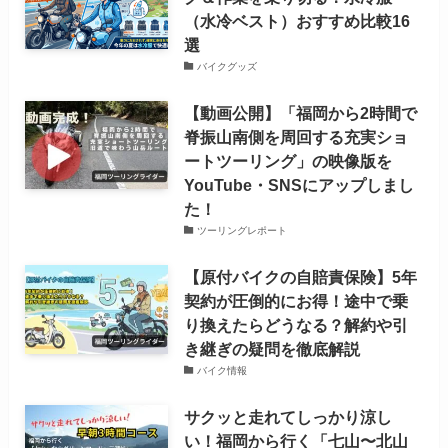
（水冷ベスト）おすすめ比較16
選
バイクグッズ
【動画公開】「福岡から2時間で
脊振山南側を周回する充実ショ
ートツーリング」の映像版を
YouTube・SNSにアップしまし
た！
ツーリングレポート
【原付バイクの自賠責保険】5年
契約が圧倒的にお得！途中で乗
り換えたらどうなる？解約や引
き継ぎの疑問を徹底解説
バイク情報
サクッと走れてしっかり涼し
い！福岡から行く「七山〜北山