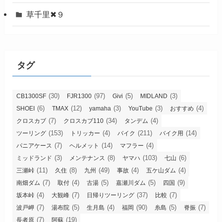
草千里✖９
タグ
(30)
(97)
(5)
(3)
CB1300SF
FJR1300
Givi
MIDLAND
(6)
(12)
(3)
(3)
(4)
SHOEI
TMAX
yamaha
YouTube
おすすめ
(7)
(34)
(4)
クロスカブ
クロスカブ110
タンデム
(153)
(4)
(211)
(14)
ツーリング
トリッカー
バイク
バイク用
(7)
(14)
(4)
パニアケース
ヘルメット
マフラー
(3)
(8)
(103)
(6)
ミッドランド
メンテナンス
ヤマハ
七山
(11)
(8)
(49)
(4)
(4)
三瀬峠
久住
九州
事故
五ケ山ダム
(7)
(4)
(5)
(5)
(9)
南畑ダム
取付
古湯
嘉瀬川ダム
四国
(4)
(7)
(37)
(7)
坂本峠
大観峰
日帰りツーリング
比較
(7)
(5)
(4)
(90)
(5)
(7)
波戸岬
湯布院
生月島
福岡
糸島
脊振
(7)
(19)
長者原
阿蘇