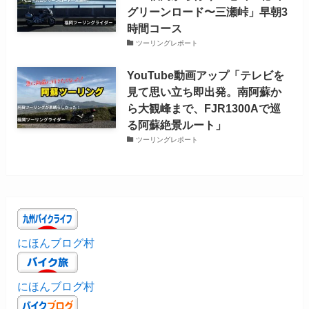
グリーンロード〜三瀬峠」早朝3
時間コース
ツーリングレポート
YouTube動画アップ「テレビを
見て思い立ち即出発。南阿蘇か
ら大観峰まで、FJR1300Aで巡
る阿蘇絶景ルート」
ツーリングレポート
にほんブログ村
にほんブログ村