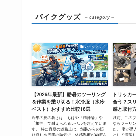
バイクグッズ
– category –
バイクグッズ
【2026年最新】酷暑のツーリング
トリッカーに
＆作業を乗り切る！水冷服（水冷
合う？ス
ベスト）おすすめ比較16選
感と取付
近年の夏の暑さは、もはや「精神論」や
以前、この
「根性」で耐えられるレベルを超えていま
ならツーリ
す。 特に真夏の道路上は、舗装からの照
た。 妻が購
り返しや周囲の熱気で、体感温度が40度を
として活躍