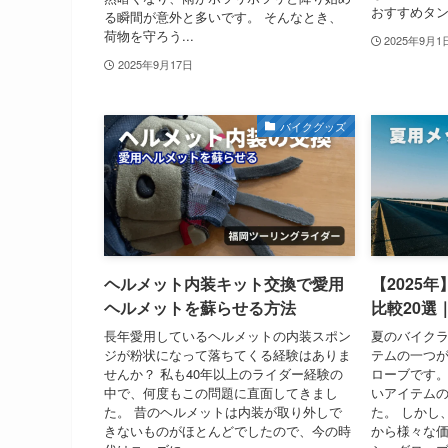
おすすめタン.
る瞬間が意外と多いです。 そんなとき、
荷物を守ろう...
2025年9月1
2025年9月17日
バイクグッズ
ヘルメット内装キット交換で愛用
【2025
ヘルメットを蘇らせる方法
比較20選
長年愛用しているヘルメットの内装スポン
夏のバイク
ジが粉状になって落ちてくる経験はありま
テムの一つ
せんか？ 私も40年以上のライダー経験の
ローブです。
中で、何度もこの問題に直面してきまし
いアイテム
た。 昔のヘルメットは内装が取り外しで
た。 しかし
きないものがほとんどでしたので、今の時
から様々な