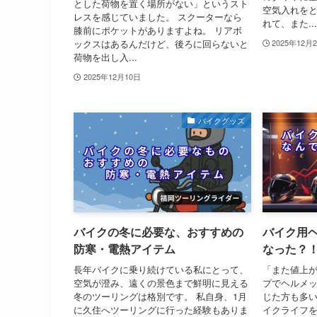
とした荷物を置く場所がない」というスト
空気入れを
レスを感じていました。 スクーターなら
れて、また...
膝前にポケットがありますよね。 リアボ
ックスはあるんだけど、後ろに回らないと
2025年12月
荷物を出し入...
2025年12月10日
バイクグッズ
バイクの冬に必要な、おすすめの
バイク用
防寒・電熱アイテム
なった？
長年バイクに乗り続けている私にとって、
「また値上が
空気が澄み、遠くの景色まで鮮明に見える
プでヘルメ
冬のツーリングは格別です。 私自身、1月
じた方も多い
に久住へツーリングに行った経験もありま
イクライフ