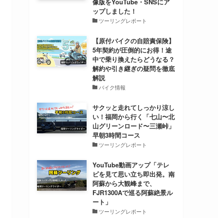
像版をYouTube・SNSにア
ップしました！
ツーリングレポート
【原付バイクの自賠責保険】
5年契約が圧倒的にお得！途
中で乗り換えたらどうなる？
解約や引き継ぎの疑問を徹底
解説
バイク情報
サクッと走れてしっかり涼し
い！福岡から行く「七山〜北
山グリーンロード〜三瀬峠」
早朝3時間コース
ツーリングレポート
YouTube動画アップ「テレ
ビを見て思い立ち即出発。南
阿蘇から大観峰まで、
FJR1300Aで巡る阿蘇絶景ル
ート」
ツーリングレポート