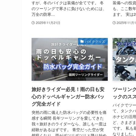
すが、冬のバイクは装備が全てです。 冬
装備への投
のツーリングで寒さに負けないためには、
も、ここ数
万全の防寒...
ます。 実は202
2025年11月21日
2025年11月
バイクグッズ
旅好きライダー必見！雨の日も安
ツーリン
心のドッペルギャンガー防水バッ
ックのス
グ完全ガイド
バイクでツ
て、タンク
突然の雨に備えた防水バッグの必要性を痛
ホナビの活
感する瞬間 長年ツーリングを愛してきた
ど、さまざ
我々旅好きのライダーなら、誰しも一度は
です。 私も
経験があるはずです。 青空だった空が突
なりました。
然暗くなり、雨がポツリポツリと降り始め