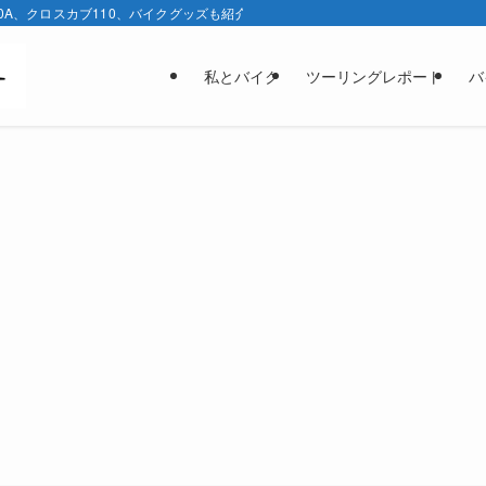
0A、クロスカブ110、バイクグッズも紹介しています。
私とバイク
ツーリングレポート
バ