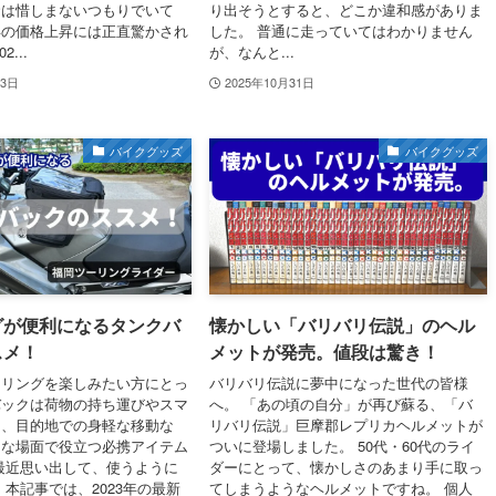
資は惜しまないつもりでいて
り出そうとすると、どこか違和感がありま
年の価格上昇には正直驚かされ
した。 普通に走っていてはわかりません
...
が、なんと...
13日
2025年10月31日
バイクグッズ
バイクグッズ
グが便利になるタンクバ
懐かしい「バリバリ伝説」のヘル
スメ！
メットが発売。値段は驚き！
ーリングを楽しみたい方にとっ
バリバリ伝説に夢中になった世代の皆様
バックは荷物の持ち運びやスマ
へ。 「あの頃の自分」が再び蘇る、「バ
用、目的地での身軽な移動な
リバリ伝説」巨摩郡レプリカヘルメットが
まな場面で役立つ必携アイテム
ついに登場しました。 50代・60代のライ
最近思い出して、使うように
ダーにとって、懐かしさのあまり手に取っ
 本記事では、2023年の最新
てしまうようなヘルメットですね。 個人