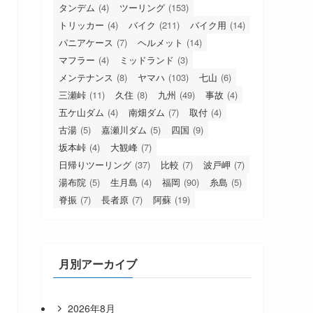
タンデム
(4)
ツーリング
(153)
トリッカー
(4)
バイク
(211)
バイク用
(14)
パニアケース
(7)
ヘルメット
(14)
マフラー
(4)
ミッドランド
(3)
メンテナンス
(8)
ヤマハ
(103)
七山
(6)
三瀬峠
(11)
久住
(8)
九州
(49)
事故
(4)
五ケ山ダム
(4)
南畑ダム
(7)
取付
(4)
古湯
(5)
嘉瀬川ダム
(5)
四国
(9)
坂本峠
(4)
大観峰
(7)
日帰りツーリング
(37)
比較
(7)
波戸岬
(7)
湯布院
(5)
生月島
(4)
福岡
(90)
糸島
(5)
脊振
(7)
長者原
(7)
阿蘇
(19)
月別アーカイブ
2026年8月