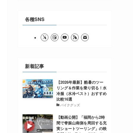
各種SNS
新着記事
【2026年最新】酷暑のツー
リング＆作業を乗り切る！水
冷服（水冷ベスト）おすすめ
比較16選
バイクグッズ
【動画公開】「福岡から2時
間で脊振山南側を周回する充
実ショートツーリング」の映