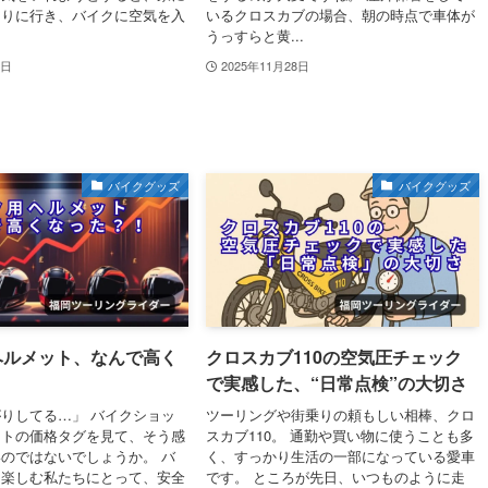
とりに行き、バイクに空気を入
いるクロスカブの場合、朝の時点で車体が
うっすらと黄...
2日
2025年11月28日
バイクグッズ
バイクグッズ
ヘルメット、なんで高く
クロスカブ110の空気圧チェック
！
で実感した、“日常点検”の大切さ
りしてる…」 バイクショッ
ツーリングや街乗りの頼もしい相棒、クロ
ットの価格タグを見て、そう感
スカブ110。 通勤や買い物に使うことも多
のではないでしょうか。 バ
く、すっかり生活の一部になっている愛車
を楽しむ私たちにとって、安全
です。 ところが先日、いつものように走