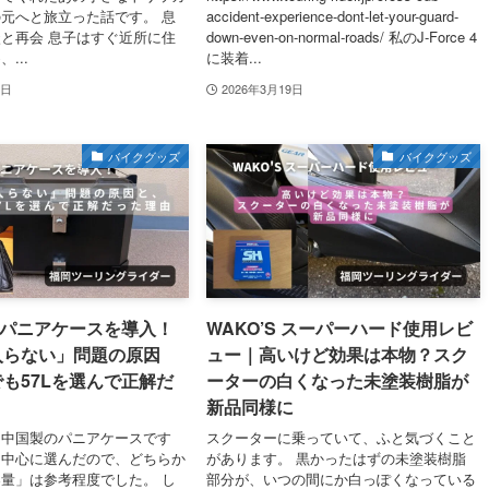
元へと旅立った話です。 息
accident-experience-dont-let-your-guard-
と再会 息子はすぐ近所に住
down-even-on-normal-roads/ 私のJ-Force 4
...
に装着...
4日
2026年3月19日
バイクグッズ
バイクグッズ
Lパニアケースを導入！
WAKO’S スーパーハード使用レビ
入らない」問題の原因
ュー｜高いけど効果は本物？スク
も57Lを選んで正解だ
ーターの白くなった未塗装樹脂が
新品同様に
た中国製のパニアケースです
スクーターに乗っていて、ふと気づくこと
を中心に選んだので、どちらか
があります。 黒かったはずの未塗装樹脂
量」は参考程度でした。 し
部分が、いつの間にか白っぽくなっている