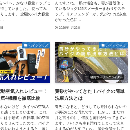
から57Lへ、かなり容量アップに
んですよね。 私の場合も、妻が普段使っ
待していました。 使ってみ
ているジョグ125のメーターまわりやステ
りします。 念願の57L大容量
ップ、リアフェンダーが、気がつけば灰色
..
がかった色に...
2日
2026年1月22日
バイクグッズ
バイクグッズ
電動空気入れレビュー！
黄砂がやってきた！バイクの簡単
n人気4機種を徹底比較
洗車方法とは
しれないけど、タイヤの空気入
春先になると、どうしても避けられないの
と感じてしまいます。 これ
が黄砂による汚れです。 しかし、まだ11
家には手動式（自転車用の空気
月と言うのに、何度も黄砂がやってきてい
ありませんでしたので、バイク
ます。 バイクも車も汚れてしまって洗車
空気をいれようとすると、家に
をするのが大変ですね。 屋外保管をして