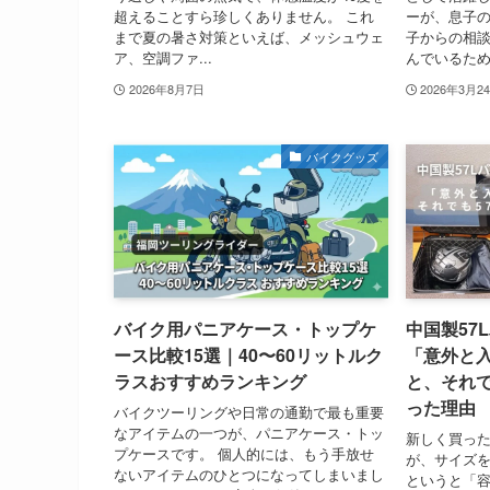
超えることすら珍しくありません。 これ
ーが、息子の
まで夏の暑さ対策といえば、メッシュウェ
子からの相談
ア、空調ファ...
んでいるため、
2026年8月7日
2026年3月2
バイクグッズ
バイク用パニアケース・トップケ
中国製57
ース比較15選｜40〜60リットルク
「意外と
ラスおすすめランキング
と、それで
った理由
バイクツーリングや日常の通勤で最も重要
なアイテムの一つが、パニアケース・トッ
新しく買っ
プケースです。 個人的には、もう手放せ
が、サイズ
ないアイテムのひとつになってしまいまし
というと「容