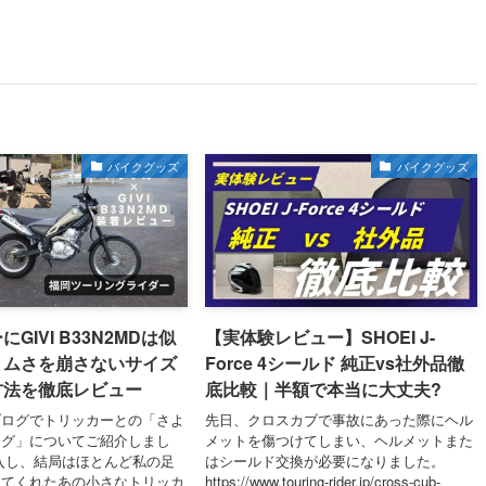
バイクグッズ
バイクグッズ
GIVI B33N2MDは似
【実体験レビュー】SHOEI J-
リムさを崩さないサイズ
Force 4シールド 純正vs社外品徹
方法を徹底レビュー
底比較｜半額で本当に大丈夫?
ブログでトリッカーとの「さよ
先日、クロスカブで事故にあった際にヘル
ング」についてご紹介しまし
メットを傷つけてしまい、ヘルメットまた
入し、結局はほとんど私の足
はシールド交換が必要になりました。
してくれたあの小さなトリッカ
https://www.touring-rider.jp/cross-cub-