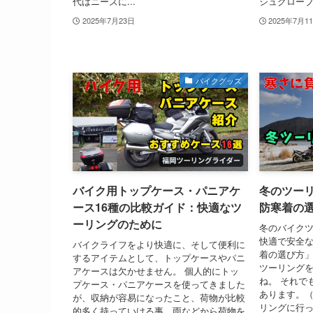
代はニーズに...
シュグローブ.
2025年7月23日
2025年7月1
バイクグッズ
バイク用トップケース・パニアケ
冬のツー
ース16種の比較ガイド：快適なツ
防寒着の
ーリングのために
冬のバイク
快適で安全
バイクライフをより快適に、そして便利に
着の選び方」
するアイテムとして、トップケースやパニ
ツーリング
アケースは欠かせません。 個人的にトッ
ね。 それで
プケース・パニアケースを使ってきました
あります。（
が、収納が容易になったこと、荷物が比較
リングに行っ.
的多く持っていける事、雨などから荷物を