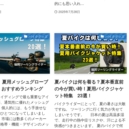
..
的にも思い入れ...
日
2025年7月28日
バイクグッズ
バイクグッズ
年】夏用メッシュグローブ
夏バイクは何を着る？夏本番直前
｜おすすめランキング
の今が買い時！夏用バイクジャケ
ット特集 23選！
ライディングで最も重要なアイ
が、通気性に優れたメッシュグ
バイクライダーにとって、夏の暑さは大敵
 個人的には、もう手放せな
ですね。 ツーリングに行く気力が失せて
のひとつになってしまいまし
しまいそうです。 日本の夏は高温多湿
、市場には数多くのメーカー
で、走行中の熱中症リスクや、汗による不
価格帯・機能・デザインのメッ
快感がつきまといます。 夏のバイクで何