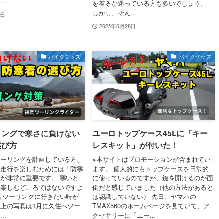
..
を着るか迷っている方も多いでしょう。
しかし、そん...
1日
2025年6月28日
バイクグッズ
バイクグッズ
リングで寒さに負けない
ユーロトップケース45Lに「キー
選び方
レスキット」が付いた！
ツーリングを計画している方、
※本サイトはプロモーションが含まれてい
な走行を楽しむためには「防寒
ます。 個人的にもトップケースを日常的
が非常に重要です。 寒いと
に使っているのですが、鍵を開けるのが面
を楽しむどころではないですよ
倒だと感じていました（他の方法があると
もツーリングに行きたい時が
は認識していない） 先日、ヤマハの
上の写真は1月に久住へツー
TMAX560のホームページを見ていて、ア
..
クセサリーに「ユー...