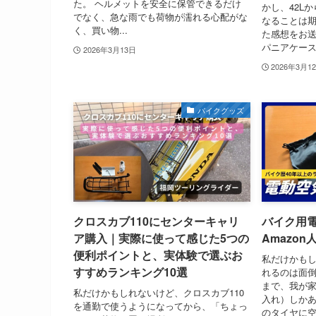
た。 ヘルメットを安全に保管できるだけ
かし、42L
でなく、急な雨でも荷物が濡れる心配がな
なることは期
く、買い物...
た感想をお送
パニアケース.
2026年3月13日
2026年3月1
バイクグッズ
クロスカブ110にセンターキャリ
バイク用
ア購入｜実際に使って感じた5つの
Amazo
便利ポイントと、実体験で選ぶお
私だけかも
すすめランキング10選
れるのは面倒
まで、我が
私だけかもしれないけど、クロスカブ110
入れ）しか
を通勤で使うようになってから、「ちょっ
のタイヤに