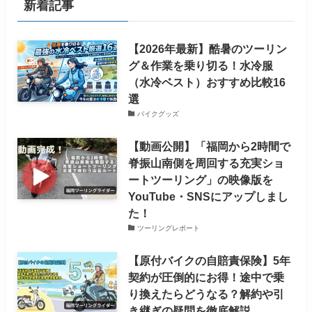
新着記事
【2026年最新】酷暑のツーリン
グ＆作業を乗り切る！水冷服
（水冷ベスト）おすすめ比較16
選
バイクグッズ
【動画公開】「福岡から2時間で
脊振山南側を周回する充実ショ
ートツーリング」の映像版を
YouTube・SNSにアップしまし
た！
ツーリングレポート
【原付バイクの自賠責保険】5年
契約が圧倒的にお得！途中で乗
り換えたらどうなる？解約や引
き継ぎの疑問を徹底解説