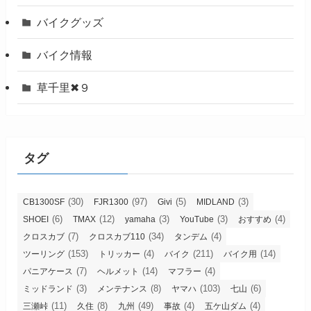
バイクグッズ
バイク情報
草千里✖９
タグ
(30)
(97)
(5)
(3)
CB1300SF
FJR1300
Givi
MIDLAND
(6)
(12)
(3)
(3)
(4)
SHOEI
TMAX
yamaha
YouTube
おすすめ
(7)
(34)
(4)
クロスカブ
クロスカブ110
タンデム
(153)
(4)
(211)
(14)
ツーリング
トリッカー
バイク
バイク用
(7)
(14)
(4)
パニアケース
ヘルメット
マフラー
(3)
(8)
(103)
(6)
ミッドランド
メンテナンス
ヤマハ
七山
(11)
(8)
(49)
(4)
(4)
三瀬峠
久住
九州
事故
五ケ山ダム