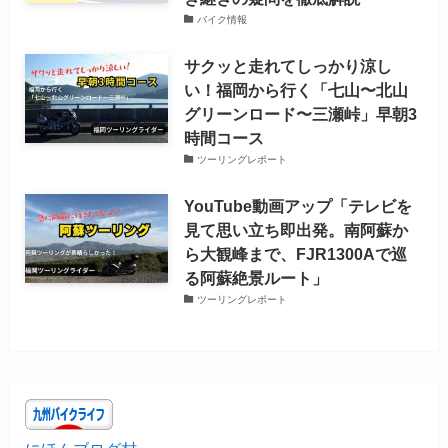
バイク情報
サクッと走れてしっかり涼し
い！福岡から行く「七山〜北山
グリーンロード〜三瀬峠」早朝3
時間コース
ツーリングレポート
YouTube動画アップ「テレビを
見て思い立ち即出発。南阿蘇か
ら大観峰まで、FJR1300Aで巡
る阿蘇絶景ルート」
ツーリングレポート