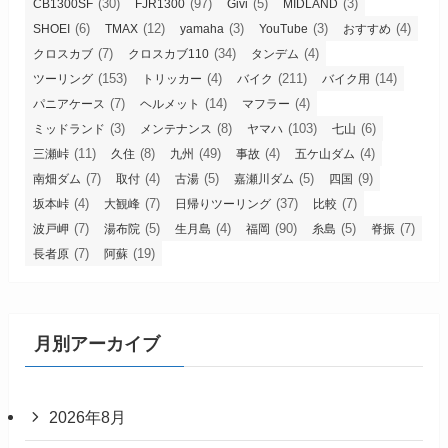
(30)
(97)
(5)
(3)
CB1300SF
FJR1300
Givi
MIDLAND
(6)
(12)
(3)
(3)
(4)
SHOEI
TMAX
yamaha
YouTube
おすすめ
(7)
(34)
(4)
クロスカブ
クロスカブ110
タンデム
(153)
(4)
(211)
(14)
ツーリング
トリッカー
バイク
バイク用
(7)
(14)
(4)
パニアケース
ヘルメット
マフラー
(3)
(8)
(103)
(6)
ミッドランド
メンテナンス
ヤマハ
七山
(11)
(8)
(49)
(4)
(4)
三瀬峠
久住
九州
事故
五ケ山ダム
(7)
(4)
(5)
(5)
(9)
南畑ダム
取付
古湯
嘉瀬川ダム
四国
(4)
(7)
(37)
(7)
坂本峠
大観峰
日帰りツーリング
比較
(7)
(5)
(4)
(90)
(5)
(7)
波戸岬
湯布院
生月島
福岡
糸島
脊振
(7)
(19)
長者原
阿蘇
月別アーカイブ
2026年8月