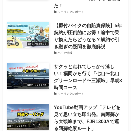
た！
ツーリングレポート
【原付バイクの自賠責保険】5年
契約が圧倒的にお得！途中で乗
り換えたらどうなる？解約や引
き継ぎの疑問を徹底解説
バイク情報
サクッと走れてしっかり涼し
い！福岡から行く「七山〜北山
グリーンロード〜三瀬峠」早朝3
時間コース
ツーリングレポート
YouTube動画アップ「テレビを
見て思い立ち即出発。南阿蘇か
ら大観峰まで、FJR1300Aで巡
る阿蘇絶景ルート」