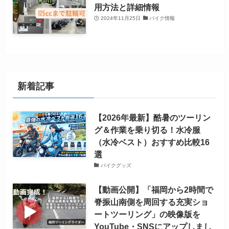
用方法と詳細情報
2024年11月25日
バイク情報
新着記事
【2026年最新】酷暑のツーリン
グ＆作業を乗り切る！水冷服
（水冷ベスト）おすすめ比較16
選
バイクグッズ
【動画公開】「福岡から2時間で
脊振山南側を周回する充実ショ
ートツーリング」の映像版を
YouTube・SNSにアップしまし