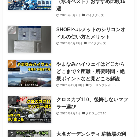
（水冷ベスト）おすすめ比較16
選
2026年8月7日
バイクグッズ
SHOEIヘルメットのシリコンオ
イルの使い方とメリット
2020年6月19日
バイクグッズ
やまなみハイウェイはどこから
どこまで？距離・所要時間・絶
景ポイントなど見どころ解説
2024年12月18日
ツーリングレポート
クロスカブ110、後悔しないマフ
ラー選び
2025年2月3日
クロスカブ110
大名ガーデンシティ 駐輪場の利