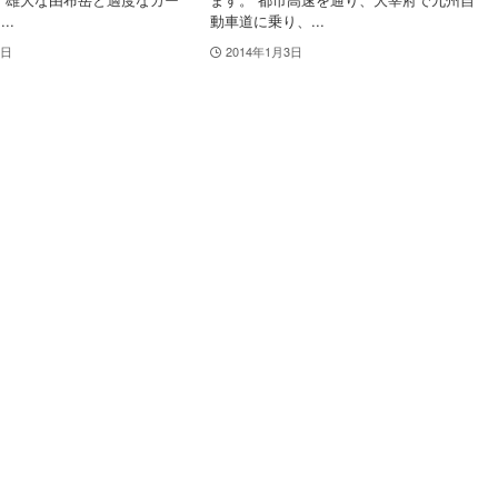
..
動車道に乗り、...
4日
2014年1月3日