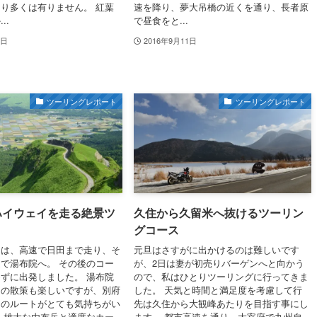
り多くは有りません。 紅葉
速を降り、夢大吊橋の近くを通り、長者原
..
で昼食をと...
1日
2016年9月11日
ツーリングレポート
ツーリングレポート
ハイウェイを走る絶景ツ
久住から久留米へ抜けるツーリン
グコース
スは、高速で日田まで走り、そ
元旦はさすがに出かけるのは難しいです
で湯布院へ。 その後のコー
が、2日は妻が初売りバーゲンへと向かう
ずに出発しました。 湯布院
ので、私はひとりツーリングに行ってきま
中の散策も楽しいですが、別府
した。 天気と時間と満足度を考慮して行
中のルートがとても気持ちがい
先は久住から大観峰あたりを目指す事にし
 雄大な由布岳と適度なカー
ます。 都市高速を通り、大宰府で九州自