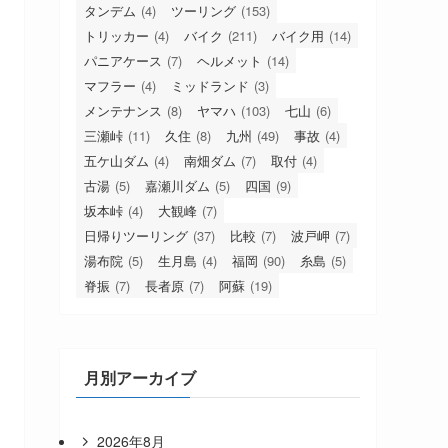
タンデム
(4)
ツーリング
(153)
トリッカー
(4)
バイク
(211)
バイク用
(14)
パニアケース
(7)
ヘルメット
(14)
マフラー
(4)
ミッドランド
(3)
メンテナンス
(8)
ヤマハ
(103)
七山
(6)
三瀬峠
(11)
久住
(8)
九州
(49)
事故
(4)
五ケ山ダム
(4)
南畑ダム
(7)
取付
(4)
古湯
(5)
嘉瀬川ダム
(5)
四国
(9)
坂本峠
(4)
大観峰
(7)
日帰りツーリング
(37)
比較
(7)
波戸岬
(7)
湯布院
(5)
生月島
(4)
福岡
(90)
糸島
(5)
脊振
(7)
長者原
(7)
阿蘇
(19)
月別アーカイブ
2026年8月