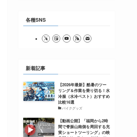
各種SNS
新着記事
【2026年最新】酷暑のツー
リング＆作業を乗り切る！水
冷服（水冷ベスト）おすすめ
比較16選
バイクグッズ
【動画公開】「福岡から2時
間で脊振山南側を周回する充
実ショートツーリング」の映