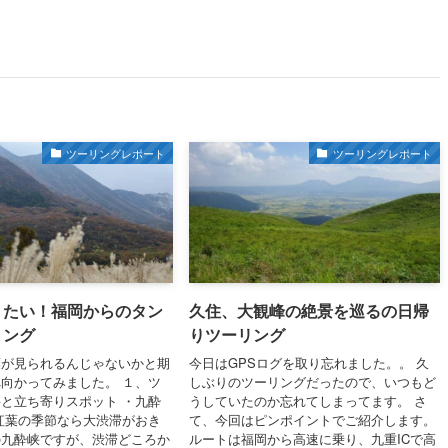
ツーリングレポート
ツーリングレポート
りたい！福岡からのタン
久住、大観峰の絶景を巡るの日帰
リング
りツーリング
葉が見られるんじゃないかと期
今日はGPSログを取り忘れました。。 久
向かってみました。 １、ツ
しぶりのツーリングだったので、いつもど
と立ち寄りスポット ・九酔
うしていたのか忘れてしまってます。 さ
紅葉の季節なら大渋滞がおき
て、今回はピンポイントでご紹介します。
の九酔峡ですが、渋滞どころか
ルートは福岡から高速に乗り、九重ICで高