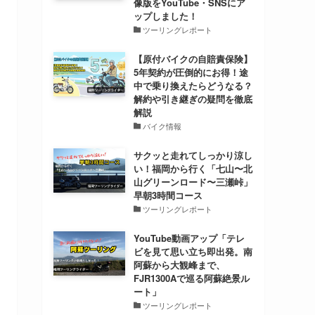
像版をYouTube・SNSにア
ップしました！
ツーリングレポート
【原付バイクの自賠責保険】
5年契約が圧倒的にお得！途
中で乗り換えたらどうなる？
解約や引き継ぎの疑問を徹底
解説
バイク情報
サクッと走れてしっかり涼し
い！福岡から行く「七山〜北
山グリーンロード〜三瀬峠」
早朝3時間コース
ツーリングレポート
YouTube動画アップ「テレ
ビを見て思い立ち即出発。南
阿蘇から大観峰まで、
FJR1300Aで巡る阿蘇絶景ル
ート」
ツーリングレポート