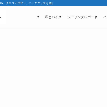
0A、クロスカブ110、バイクグッズも紹介しています。
私とバイク
ツーリングレポート
バ