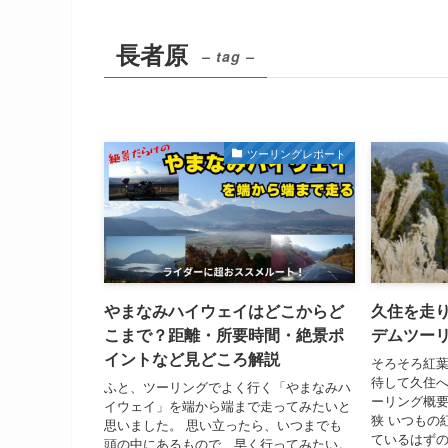
長者原
– tag –
ツーリングレポート
やまなみハイウェイはどこからど
久住を走
こまで？距離・所要時間・絶景ポ
デムツー
イントなど見どころ解説
そろそろ紅
待して久住へ
ふと、ツーリングでよく行く「やまなみハ
ーリング概要
イウェイ」を端から端まで走ってみたいと
狭 いつもの
思いました。 思い立ったら、いつまでも
ているはず
頭の中にあるもので、早く行ってみたい。