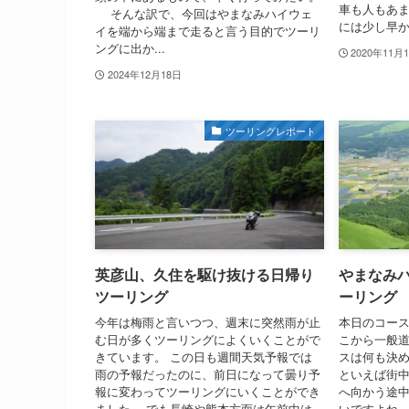
車も人もあま
そんな訳で、今回はやまなみハイウェ
には少し早か.
イを端から端まで走ると言う目的でツーリ
ングに出か...
2020年11月
2024年12月18日
ツーリングレポート
英彦山、久住を駆け抜ける日帰り
やまなみ
ツーリング
ーリング
今年は梅雨と言いつつ、週末に突然雨が止
本日のコー
む日が多くツーリングによくいくことがで
こから一般道
きています。 この日も週間天気予報では
スは何も決め
雨の予報だったのに、前日になって曇り予
といえば街
報に変わってツーリングにいくことができ
へ向かう途
ました。 でも長崎や熊本方面は午前中は
いですよね。